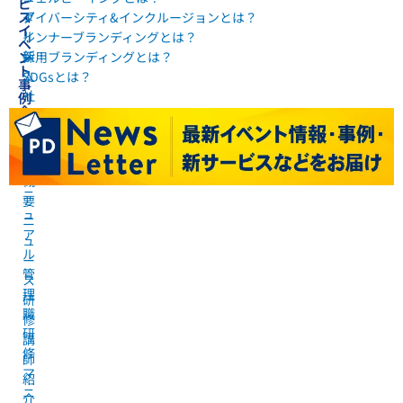
ビ
ス
ア
ダイバーシティ&インクルージョンとは？
イ
ル
インナーブランディングとは？
ベ
新
ン
採用ブランディングとは？
ト
入
SDGsとは？
事
社
例
企
員
業
研
会
修
社
マ
概
ニ
要
ュ
ニ
ア
ュ
ル
ー
管
ス
理
研
職
修
研
講
修
師
マ
紹
ニ
介