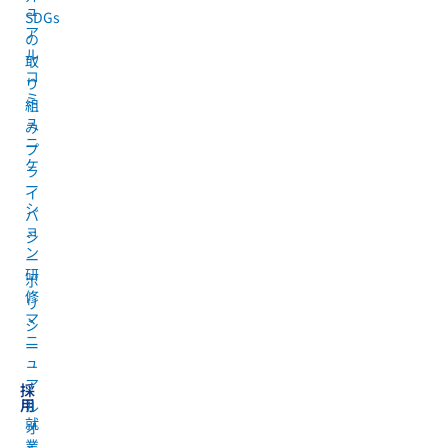
ュ
SDGs
ア
の
ル
取
コ
り
ミ
組
ュ
み
ニ
プ
ケ
ラ
ー
イ
シ
バ
ョ
シ
ン
ー
研
ポ
修
リ
マ
シ
ニ
ー
ュ
ア
採
用
ル
就
オ
業