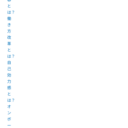
と
は？
働
き
方
改
革
と
は？
自
己
効
力
感
と
は？
オ
ン
ボ
ー