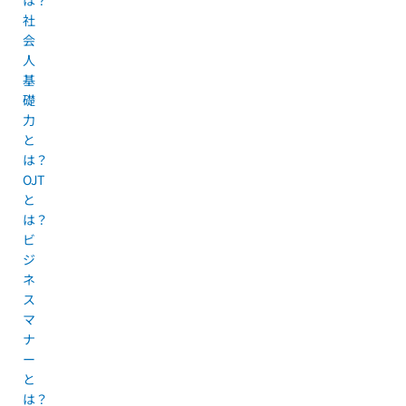
社
会
人
基
礎
力
と
は？
OJT
と
は？
ビ
ジ
ネ
ス
マ
ナ
ー
と
は？