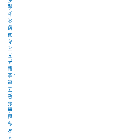
ン
型
ラ
イ
イ
ン
ン
タ
研
ー
修
ン
マ
シ
ニ
ッ
ュ
プ
ア
新
ル
卒・
チ
第
ー
二
ム
新
ビ
卒
ル
採
デ
用
ィ
キ
ン
ャ
グ
リ
と