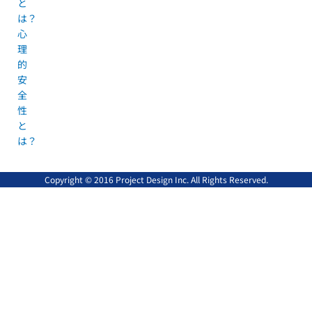
と
は？
心
理
的
安
全
性
と
は？
Copyright © 2016 Project Design Inc. All Rights Reserved.