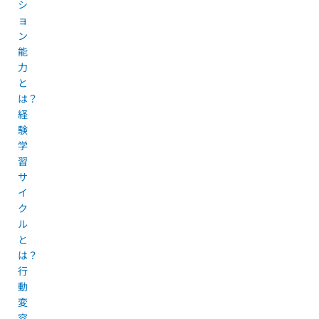
シ
ョ
ン
能
力
と
は？
経
験
学
習
サ
イ
ク
ル
と
は？
行
動
変
容