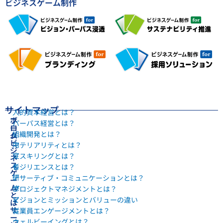
ビジネスゲーム制作
サイトマップ
人的資本経営とは？
ホ
ブ
パーパス経営とは？
ー
ロ
組織開発とは？
ム
グ
ビ
内
マテリアリティとは？
ジ
定
リスキリングとは？
ネ
ス
者
レジリエンスとは？
ゲ
研
アサーティブ・コミュニケーションとは？
ー
ム
修
プロジェクトマネジメントとは？
と
マ
ビジョンとミッションとバリューの違い
は
サ
ニ
従業員エンゲージメントとは？
ー
ュ
ウェルビーイングとは？