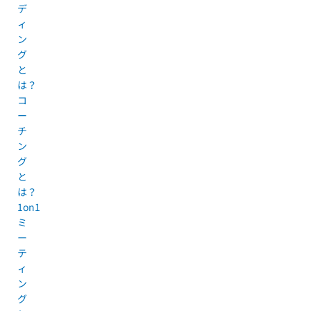
デ
ィ
ン
グ
と
は？
コ
ー
チ
ン
グ
と
は？
1on1
ミ
ー
テ
ィ
ン
グ