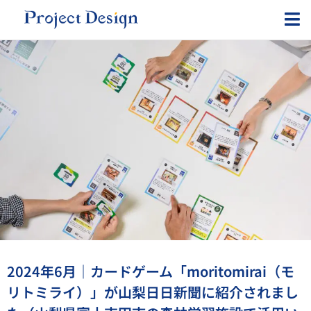
内
容
を
ス
キ
ッ
プ
2024年6月｜カードゲーム「moritomirai（モ
リトミライ）」が山梨日日新聞に紹介されまし