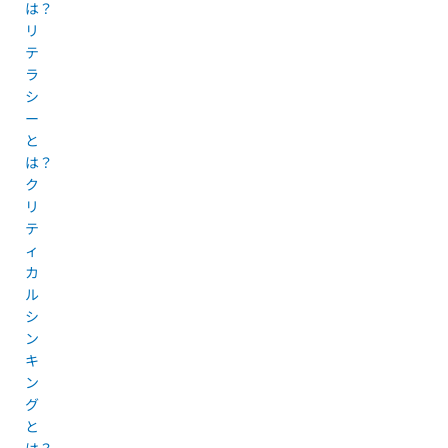
は？
リ
テ
ラ
シ
ー
と
は？
ク
リ
テ
ィ
カ
ル
シ
ン
キ
ン
グ
と
は？