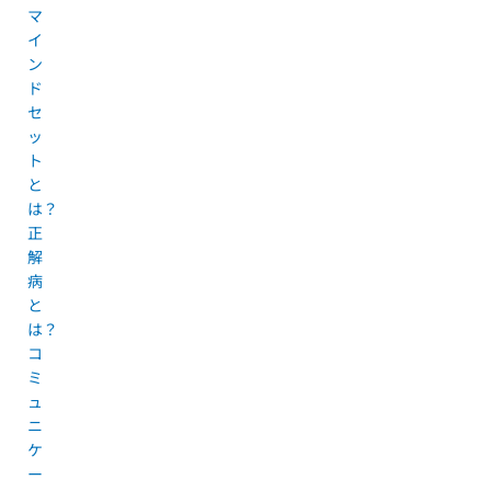
マ
イ
ン
ド
セ
ッ
ト
と
は？
正
解
病
と
は？
コ
ミ
ュ
ニ
ケ
ー