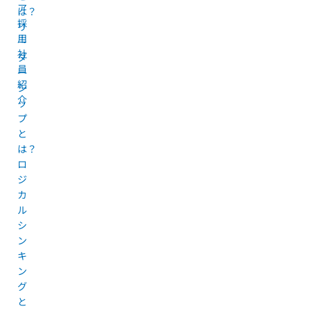
ア
は？
採
リ
用
ー
社
ダ
員
ー
紹
シ
介
ッ
プ
と
は？
ロ
ジ
カ
ル
シ
ン
キ
ン
グ
と