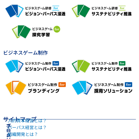
ビジネスゲーム制作
サイトマップ
人的資本経営とは？
ホ
ブ
パーパス経営とは？
ー
ロ
組織開発とは？
ム
グ