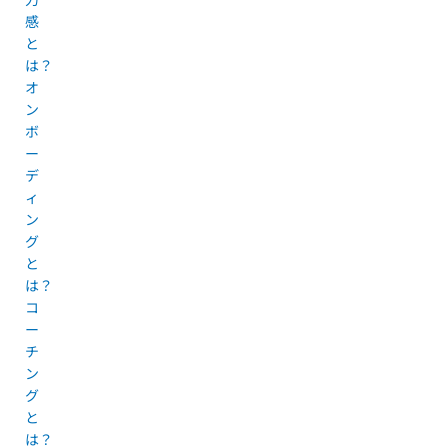
感
と
は？
オ
ン
ボ
ー
デ
ィ
ン
グ
と
は？
コ
ー
チ
ン
グ
と
は？