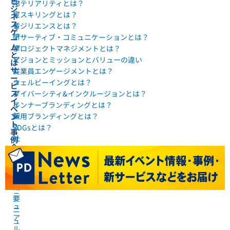
ビ
内
マテリアリティとは？
ジ
定
リスキリングとは？
ネ
ス
者
レジリエンスとは？
ゲ
研
アサーティブ・コミュニケーションとは？
ー
ム
修
プロジェクトマネジメントとは？
と
マ
ビジョンとミッションとバリューの違い
は
サ
ニ
従業員エンゲージメントとは？
ー
ュ
ウェルビーイングとは？
ビ
ス
ア
ダイバーシティ&インクルージョンとは？
イ
ル
インナーブランディングとは？
ベ
新
ン
採用ブランディングとは？
ト
入
SDGsとは？
事
社
例
企
員
業
研
会
修
社
マ
概
ニ
要
ュ
ニ
ア
ュ
ル