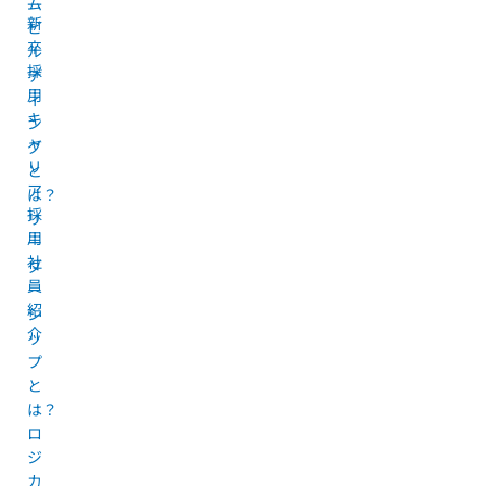
ム
新
ビ
卒
ル
採
デ
用
ィ
キ
ン
ャ
グ
リ
と
ア
は？
採
リ
用
ー
社
ダ
員
ー
紹
シ
介
ッ
プ
と
は？
ロ
ジ
カ