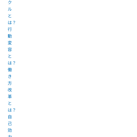
ク
ル
と
は？
行
動
変
容
と
は？
働
き
方
改
革
と
は？
自
己
効
力