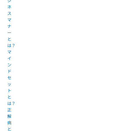
ジ
ネ
ス
マ
ナ
ー
と
は？
マ
イ
ン
ド
セ
ッ
ト
と
は？
正
解
病
と