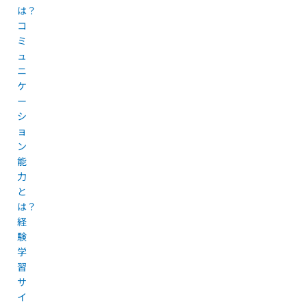
は？
コ
ミ
ュ
ニ
ケ
ー
シ
ョ
ン
能
力
と
は？
経
験
学
習
サ
イ