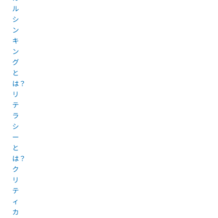
ル
シ
ン
キ
ン
グ
と
は？
リ
テ
ラ
シ
ー
と
は？
ク
リ
テ
ィ
カ