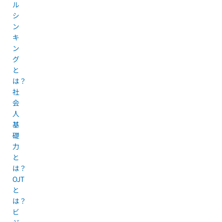
ル
シ
ン
キ
ン
グ
と
は？
社
会
人
基
礎
力
と
は？
OJT
と
は？
ビ