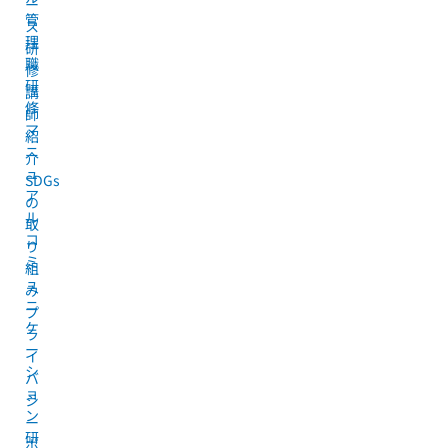
ー
管
ス
理
研
職
修
研
講
修
師
マ
紹
ニ
介
ュ
SDGs
ア
の
ル
取
コ
り
ミ
組
ュ
み
ニ
プ
ケ
ラ
ー
イ
シ
バ
ョ
シ
ン
ー
研
ポ