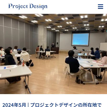
内
容
を
ス
キ
ッ
プ
2024年5月 | プロジェクトデザインの所在地で