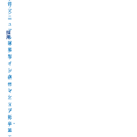
修
リ
マ
シ
ニ
ー
ュ
ア
採
用
ル
就
オ
業
ン
型
ラ
イ
イ
ン
ン
タ
研
ー
修
ン
マ
シ
ニ
ッ
ュ
プ
ア
新
ル
卒・
チ
第
ー
二