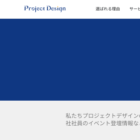
内
選ばれる理由
サー
容
を
ス
キ
ッ
プ
私たちプロジェクトデザイン
社社員のイベント登壇情報な