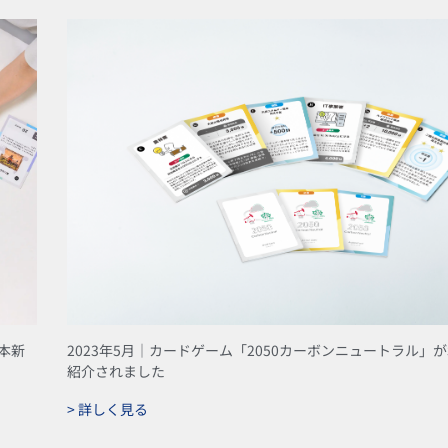
ペ
ペ
ペ
ペ
ペ
ペ
ペ
ー
ー
ー
ー
ー
ー
ー
ジ
ジ
ジ
ジ
ジ
ジ
ジ
日本新
2023年5月｜カードゲーム「2050カーボンニュートラル」
紹介されました
> 詳しく見る