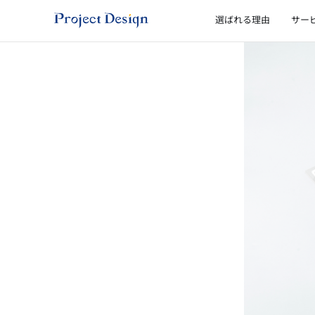
内
選ばれる理由
サー
容
を
ス
キ
ッ
プ