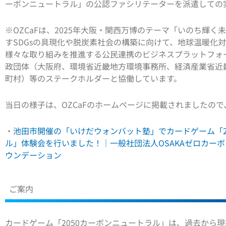
ーボンニュートラル」の公認ファシリテーターを派遣しての
※OZCaFは、2025年大阪・関西万博のテーマ「いのち輝
すSDGsの具現化や脱炭素社会の構築に向けて、地球温暖化
様々な取り組みを推進する公民連携のビジネスプラットフォ
政団体（大阪府、環境省近畿地方環境事務所、経済産業省近
町村）等のステークホルダーと協働しています。
当日の様子は、OZCaFのホームページに掲載されましたの
・
池田市開催の「いけだウォンバット塾」でカードゲーム「2
ル」体験会を行いました！｜一般社団法人OSAKAゼロカー
ウンデーション
ご案内
カードゲーム「2050カーボンニュートラル」は、過去から