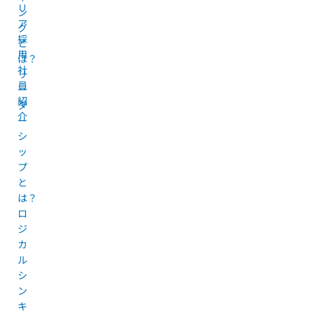
リ
ン
ア
グ
採
と
用
は？
社
リ
員
ー
紹
ダ
介
ー
シ
ッ
プ
と
は？
ロ
ジ
カ
ル
シ
ン
キ