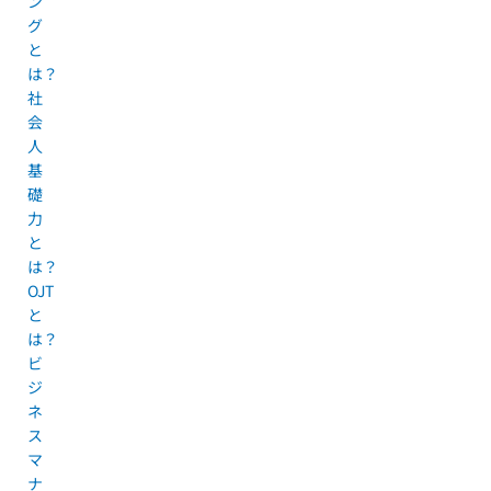
ン
グ
と
は？
社
会
人
基
礎
力
と
は？
OJT
と
は？
ビ
ジ
ネ
ス
マ
ナ