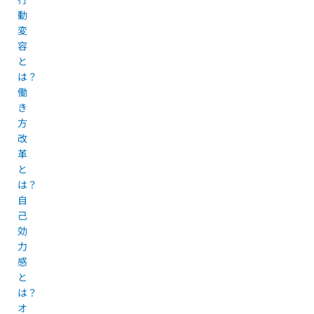
動
変
容
と
は？
働
き
方
改
革
と
は？
自
己
効
力
感
と
は？
オ