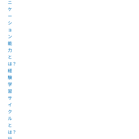
ニ
ケ
ー
シ
ョ
ン
能
力
と
は？
経
験
学
習
サ
イ
ク
ル
と
は？
行