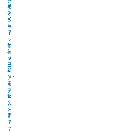
ア
業
ル
型
オ
イ
ン
ン
ラ
タ
イ
ー
ン
ン
研
シ
修
ッ
マ
プ
ニ
新
ュ
卒・
ア
第
ル
二
チ
新
ー
卒
ム
採
ビ
用
ル
キ
デ
ャ
ィ