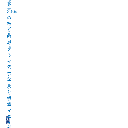
修
介
マ
SDGs
ニ
の
ュ
取
ア
り
ル
組
コ
み
ミ
プ
ュ
ラ
ニ
イ
ケ
バ
ー
シ
シ
ー
ョ
ポ
ン
リ
研
シ
修
ー
マ
ニ
採
用
ュ
就