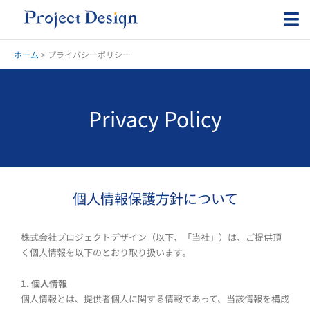
内
容
を
ス
ホーム
>
プライバシーポリシー
キ
ッ
プ
Privacy Policy
個人情報保護方針について
株式会社プロジェクトデザイン（以下、「当社」）は、ご提供頂
く個人情報を以下のとおり取り扱います。
1. 個人情報
個人情報とは、提供者個人に関する情報であって、当該情報を構成