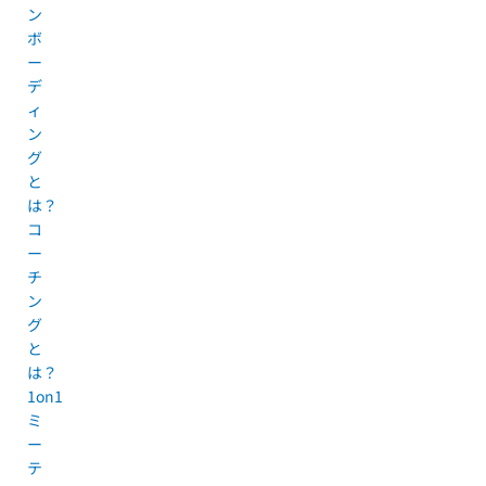
ン
ボ
ー
デ
ィ
ン
グ
と
は？
コ
ー
チ
ン
グ
と
は？
1on1
ミ
ー
テ