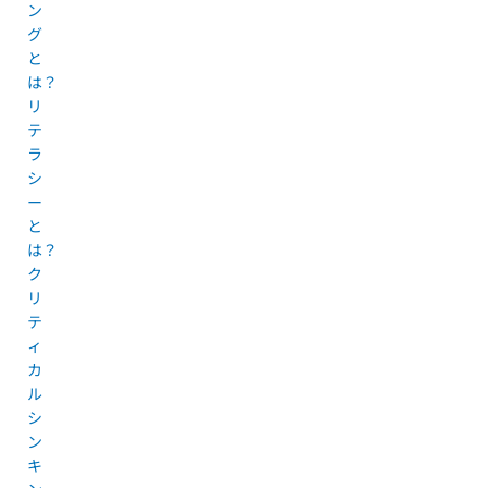
ン
グ
と
は？
リ
テ
ラ
シ
ー
と
は？
ク
リ
テ
ィ
カ
ル
シ
ン
キ