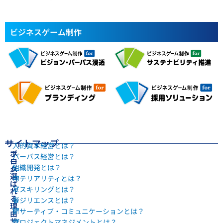
ビジネスゲーム制作
サイトマップ
人的資本経営とは？
ホ
ブ
パーパス経営とは？
ー
ロ
組織開発とは？
ム
グ
選
内
マテリアリティとは？
ば
定
リスキリングとは？
れ
る
者
レジリエンスとは？
理
研
アサーティブ・コミュニケーションとは？
由
サ
修
プロジェクトマネジメントとは？