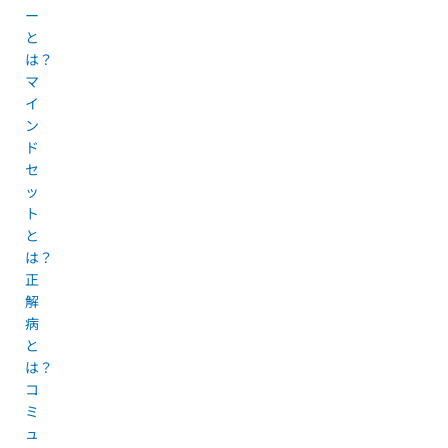
ー
と
は？
マ
イ
ン
ド
セ
ッ
ト
と
は？
正
解
病
と
は？
コ
ミ
ュ