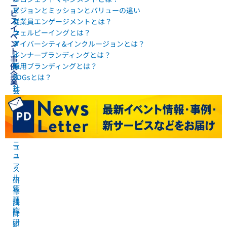
ー
マ
ビジョンとミッションとバリューの違い
ビ
ス
ニ
従業員エンゲージメントとは？
イ
ュ
ウェルビーイングとは？
ベ
ン
ア
ダイバーシティ&インクルージョンとは？
ト
ル
インナーブランディングとは？
事
新
例
採用ブランディングとは？
企
入
SDGsとは？
業
社
会
員
社
研
概
修
要
マ
ニ
ニ
ュ
ュ
ー
ア
ス
ル
研
管
修
理
講
職
師
研
紹