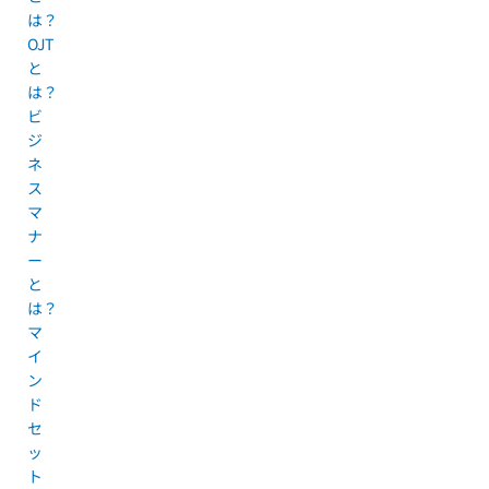
は？
OJT
と
は？
ビ
ジ
ネ
ス
マ
ナ
ー
と
は？
マ
イ
ン
ド
セ
ッ
ト