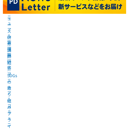
修
要
マ
ニ
ニ
ュ
ュ
ー
ア
ス
ル
研
管
修
理
講
職
師
研
紹
修
介
マ
SDGs
ニ
の
ュ
取
ア
り
ル
組
コ
み
ミ
プ
ュ
ラ
ニ
イ