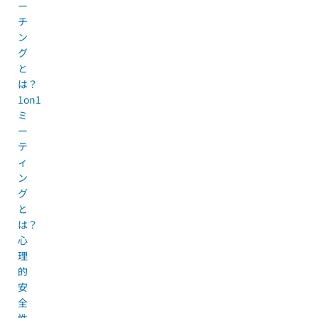
ー
チ
ン
グ
と
は？
1on1
ミ
ー
テ
ィ
ン
グ
と
は？
心
理
的
安
全