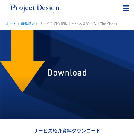
内
容
を
ス
ホーム
>
資料請求
>
サービス紹介資料｜ビジネスゲーム「The Shop」​
キ
ッ
プ
サービス紹介資料ダウンロード