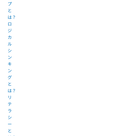
プ
と
は？
ロ
ジ
カ
ル
シ
ン
キ
ン
グ
と
は？
リ
テ
ラ
シ
ー
と