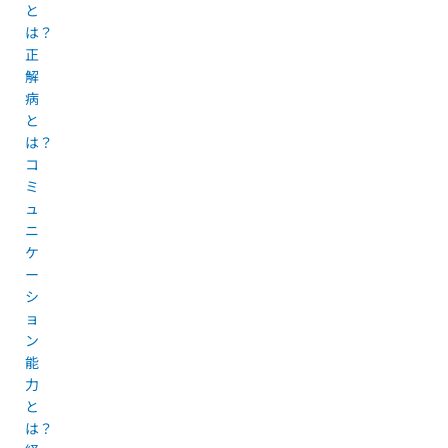
と
は？
正
解
病
と
は？
コ
ミ
ュ
ニ
ケ
ー
シ
ョ
ン
能
力
と
は？