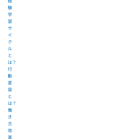
経
験
学
習
サ
イ
ク
ル
と
は？
行
動
変
容
と
は？
働
き
方
改
革