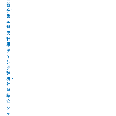
新
ュ
卒・
ア
第
ル
二
チ
新
ー
卒
ム
採
ビ
用
ル
キ
デ
ャ
ィ
リ
ン
ア
グ
採
と
用
は？
社
リ
員
ー
紹
ダ
介
ー
シ
ッ