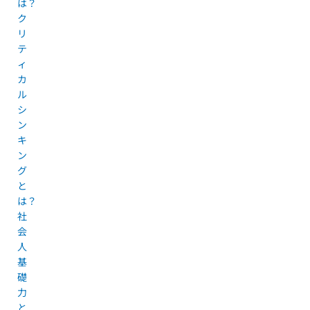
は？
ク
リ
テ
ィ
カ
ル
シ
ン
キ
ン
グ
と
は？
社
会
人
基
礎
力
と