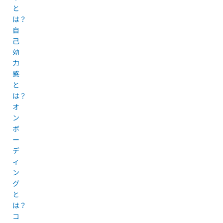
と
は？
自
己
効
力
感
と
は？
オ
ン
ボ
ー
デ
ィ
ン
グ
と
は？
コ