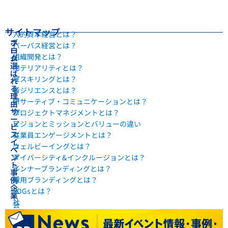
サイトマップ
人的資本経営とは？
ホ
ブ
パーパス経営とは？
ー
ロ
組織開発とは？
ム
グ
選
内
マテリアリティとは？
ば
定
リスキリングとは？
れ
る
者
レジリエンスとは？
理
研
アサーティブ・コミュニケーションとは？
由
サ
修
プロジェクトマネジメントとは？
ー
マ
ビジョンとミッションとバリューの違い
ビ
ス
ニ
従業員エンゲージメントとは？
イ
ュ
ウェルビーイングとは？
ベ
ン
ア
ダイバーシティ&インクルージョンとは？
ト
ル
インナーブランディングとは？
事
新
例
採用ブランディングとは？
企
入
SDGsとは？
業
社
会
員
社
研
概