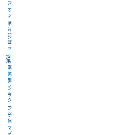
ケ
バ
ー
シ
シ
ー
ョ
ポ
ン
リ
研
シ
修
ー
マ
ニ
採
用
ュ
就
ア
業
ル
型
オ
イ
ン
ン
ラ
タ
イ
ー
ン
ン
研
シ
修
ッ
マ
プ
ニ