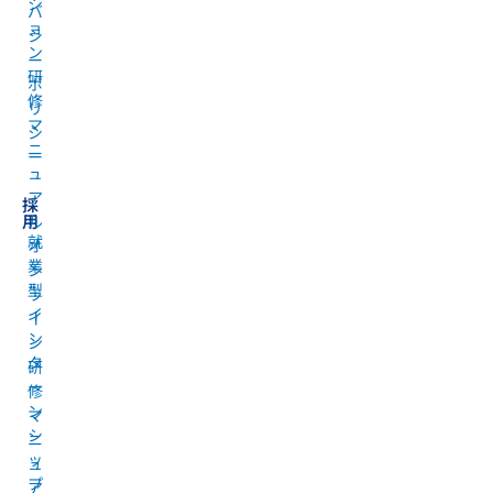
シ
バ
ョ
シ
ン
ー
研
ポ
修
リ
マ
シ
ニ
ー
ュ
ア
採
用
ル
就
オ
業
ン
型
ラ
イ
イ
ン
ン
タ
研
ー
修
ン
マ
シ
ニ
ッ
ュ
プ
ア