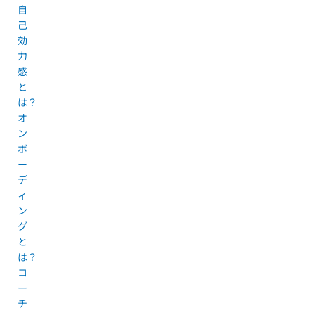
自
己
効
力
感
と
は？
オ
ン
ボ
ー
デ
ィ
ン
グ
と
は？
コ
ー
チ