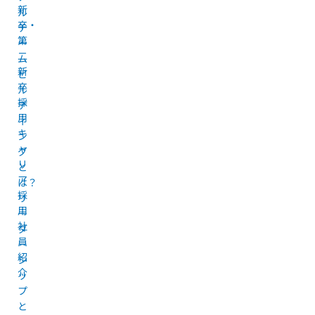
新
ル
卒・
チ
第
ー
二
ム
新
ビ
卒
ル
採
デ
用
ィ
キ
ン
ャ
グ
リ
と
ア
は？
採
リ
用
ー
社
ダ
員
ー
紹
シ
介
ッ
プ
と