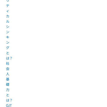
リ
テ
ィ
カ
ル
シ
ン
キ
ン
グ
と
は？
社
会
人
基
礎
力
と
は？
OJT