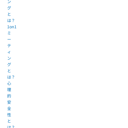
ン
グ
と
は？
1on1
ミ
ー
テ
ィ
ン
グ
と
は？
心
理
的
安
全
性
と
は？