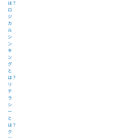
は？
ロ
ジ
カ
ル
シ
ン
キ
ン
グ
と
は？
リ
テ
ラ
シ
ー
と
は？
ク