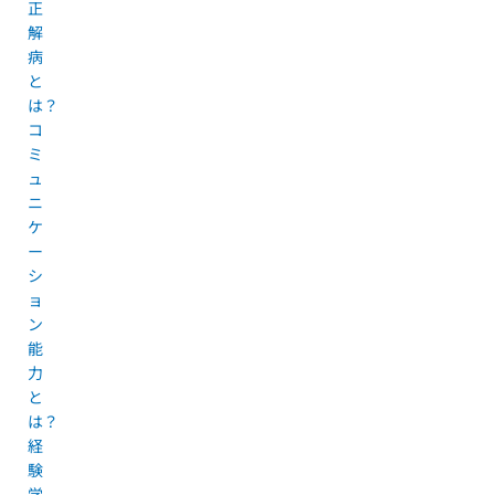
正
解
病
と
は？
コ
ミ
ュ
ニ
ケ
ー
シ
ョ
ン
能
力
と
は？
経
験
学