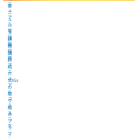
ニ
要
ュ
ニ
ア
ュ
ル
ー
管
ス
理
研
職
修
研
講
修
師
マ
紹
ニ
介
ュ
SDGs
ア
の
ル
取
コ
り
ミ
組
ュ
み
ニ
プ
ケ
ラ
ー
イ