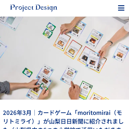
内
容
を
ス
キ
ッ
プ
2026年3月｜カードゲーム「moritomirai（モ
リトミライ）」が山梨日日新聞に紹介されまし