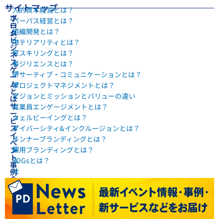
サイトマップ
人的資本経営とは？
ホ
ブ
パーパス経営とは？
ー
ロ
組織開発とは？
ム
グ
ビ
内
マテリアリティとは？
ジ
定
リスキリングとは？
ネ
ス
者
レジリエンスとは？
ゲ
研
アサーティブ・コミュニケーションとは？
ー
ム
修
プロジェクトマネジメントとは？
と
マ
ビジョンとミッションとバリューの違い
は
サ
ニ
従業員エンゲージメントとは？
ー
ュ
ウェルビーイングとは？
ビ
ス
ア
ダイバーシティ&インクルージョンとは？
イ
ル
インナーブランディングとは？
ベ
新
ン
採用ブランディングとは？
ト
入
SDGsとは？
事
社
例
企
員
業
研
会
修
社
マ
概