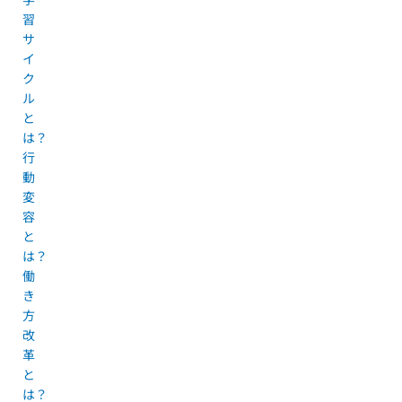
習
サ
イ
ク
ル
と
は？
行
動
変
容
と
は？
働
き
方
改
革
と
は？