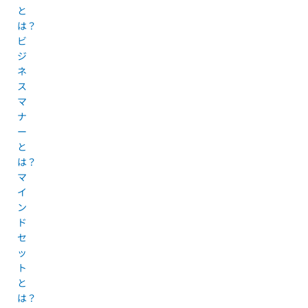
と
は？
ビ
ジ
ネ
ス
マ
ナ
ー
と
は？
マ
イ
ン
ド
セ
ッ
ト
と
は？