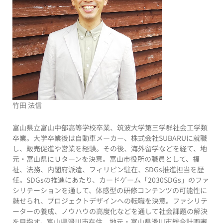
竹田 法信
富山県立富山中部高等学校卒業、筑波大学第三学群社会工学類
卒業。大学卒業後は自動車メーカー、株式会社SUBARUに就職
し、販売促進や営業を経験。その後、海外留学などを経て、地
元・富山県にＵターンを決意。富山市役所の職員として、福
祉、法務、内閣府派遣、フィリピン駐在、SDGs推進担当を歴
任。SDGsの推進にあたり、カードゲーム「2030SDGs」のファ
シリテーションを通して、体感型の研修コンテンツの可能性に
魅せられ、プロジェクトデザインへの転職を決意。ファシリテ
ーターの養成、ノウハウの高度化などを通して社会課題の解決
を目指す。富山県滑川市在住、地元・富山県滑川市総合計画審