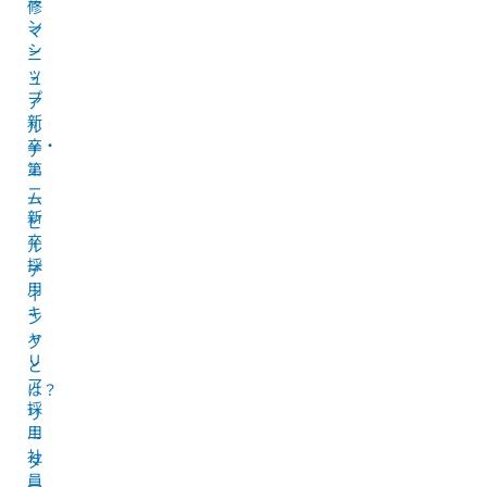
ー
修
ン
マ
シ
ニ
ッ
ュ
プ
ア
新
ル
卒・
チ
第
ー
二
ム
新
ビ
卒
ル
採
デ
用
ィ
キ
ン
ャ
グ
リ
と
ア
は？
採
リ
用
ー
社
ダ
員
ー