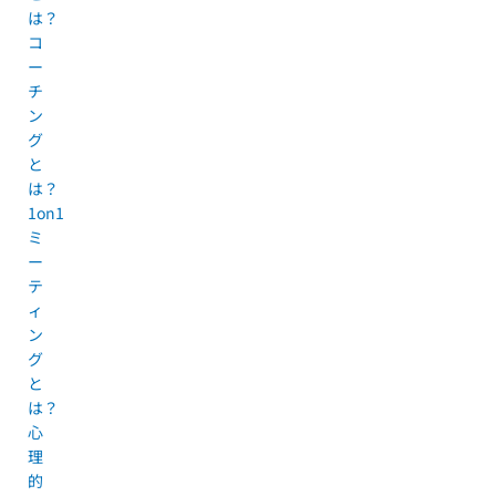
は？
コ
ー
チ
ン
グ
と
は？
1on1
ミ
ー
テ
ィ
ン
グ
と
は？
心
理
的