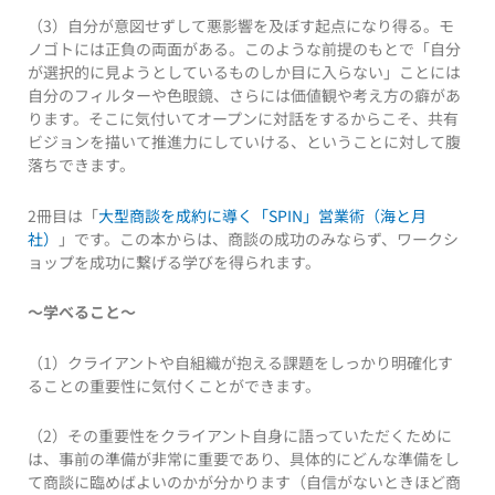
（3）自分が意図せずして悪影響を及ぼす起点になり得る。モ
ノゴトには正負の両面がある。このような前提のもとで「自分
が選択的に見ようとしているものしか目に入らない」ことには
自分のフィルターや色眼鏡、さらには価値観や考え方の癖があ
ります。そこに気付いてオープンに対話をするからこそ、共有
ビジョンを描いて推進力にしていける、ということに対して腹
落ちできます。
2冊目は「
大型商談を成約に導く「SPIN」営業術（海と月
社）
」です。この本からは、商談の成功のみならず、ワークシ
ョップを成功に繋げる学びを得られます。
～学べること～
（1）クライアントや自組織が抱える課題をしっかり明確化す
ることの重要性に気付くことができます。
（2）その重要性をクライアント自身に語っていただくために
は、事前の準備が非常に重要であり、具体的にどんな準備をし
て商談に臨めばよいのかが分かります（自信がないときほど商