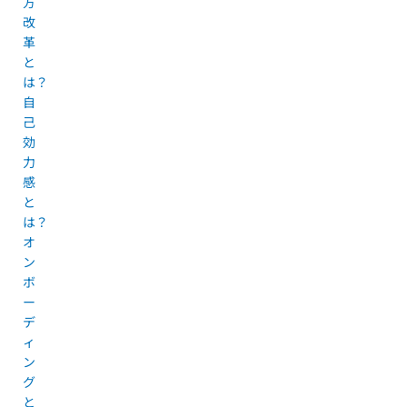
方
改
革
と
は？
自
己
効
力
感
と
は？
オ
ン
ボ
ー
デ
ィ
ン
グ
と