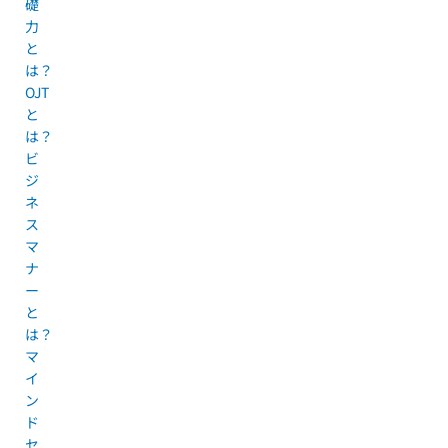
礎
力
と
は？
OJT
と
は？
ビ
ジ
ネ
ス
マ
ナ
ー
と
は？
マ
イ
ン
ド
セ