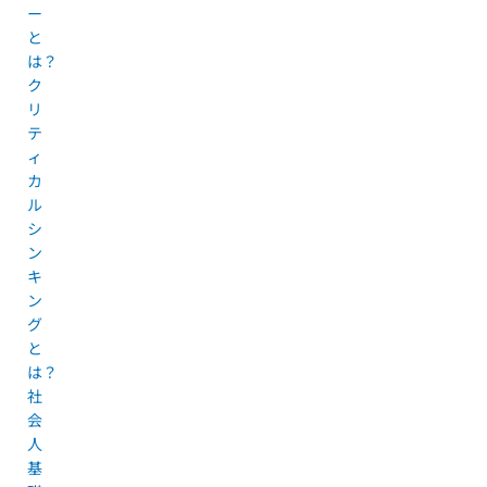
ー
と
は？
ク
リ
テ
ィ
カ
ル
シ
ン
キ
ン
グ
と
は？
社
会
人
基