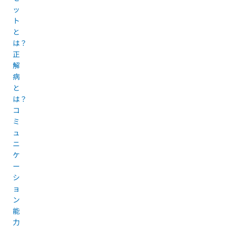
ッ
ト
と
は？
正
解
病
と
は？
コ
ミ
ュ
ニ
ケ
ー
シ
ョ
ン
能
力