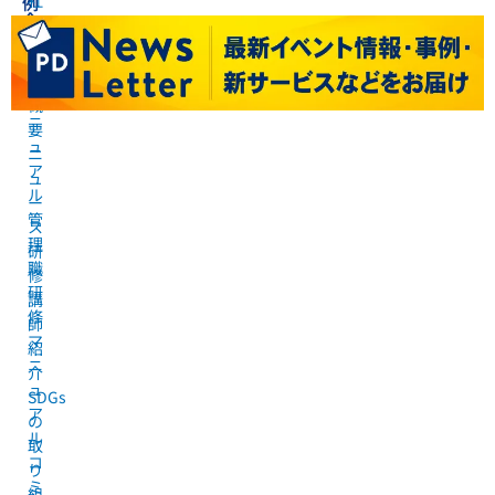
例
企
員
業
研
会
修
社
マ
概
ニ
要
ュ
ニ
ア
ュ
ル
ー
管
ス
理
研
職
修
研
講
修
師
マ
紹
ニ
介
ュ
SDGs
ア
の
ル
取
コ
り
ミ
組