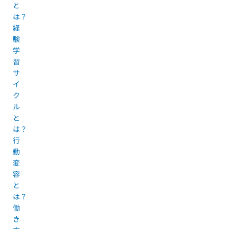
と
は？
経
験
学
習
サ
イ
ク
ル
と
は？
行
動
変
容
と
は？
働
き