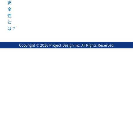
安
全
性
と
は？
Copyright © 2016 Project Design Inc. All Rights Reserved.