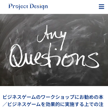
内
容
を
ス
キ
ッ
プ
ビジネスゲームのワークショップにお勧めの本
／ビジネスゲームを効果的に実施する上での注