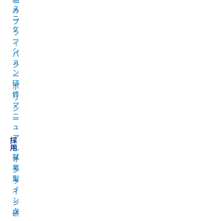
ュ
み
ニ
プ
ケ
ラ
ー
イ
シ
バ
ョ
シ
ン
ー
研
ポ
修
リ
マ
シ
ニ
ー
ュ
ア
採
用
ル
就
オ
業
ン
型
ラ
イ
イ
ン
ン
タ
研