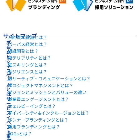
サイトマップ
人的資本経営とは？
ホ
ブ
パーパス経営とは？
ー
ロ
組織開発とは？
ム
グ
ビ
内
マテリアリティとは？
ジ
定
リスキリングとは？
ネ
ス
者
レジリエンスとは？
ゲ
研
アサーティブ・コミュニケーションとは？
ー
ム
修
プロジェクトマネジメントとは？
と
マ
ビジョンとミッションとバリューの違い
は
サ
ニ
従業員エンゲージメントとは？
ー
ュ
ウェルビーイングとは？
ビ
ス
ア
ダイバーシティ&インクルージョンとは？
イ
ル
インナーブランディングとは？
ベ
新
ン
採用ブランディングとは？
ト
入
SDGsとは？
事
社