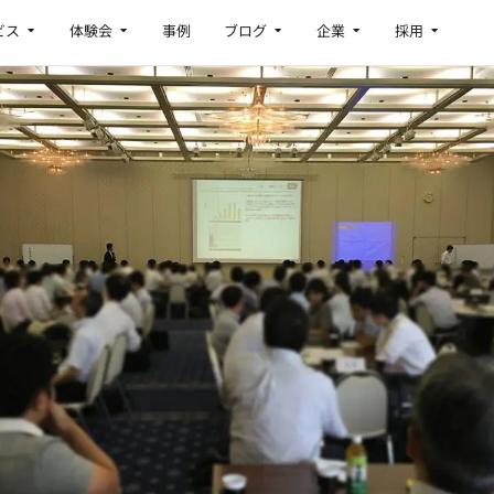
Open サービス
Open 体験会
Open ブログ
Open 企業
Open 採
ビス
体験会
事例
ブログ
企業
採用