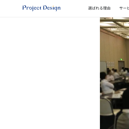
内
選ばれる理由
サー
容
を
ス
キ
ッ
プ