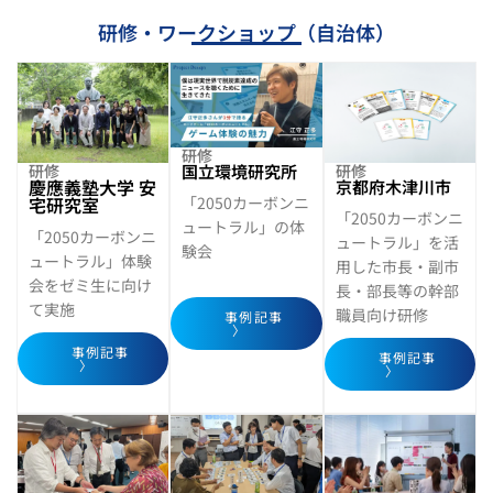
研修・ワークショップ（自治体）
研修
国立環境研究所
研修
研修
慶應義塾大学 安
京都府木津川市
「2050カーボンニ
宅研究室
「2050カーボンニ
ュートラル」の体
「2050カーボンニ
ュートラル」を活
験会
ュートラル」体験
用した市長・副市
会をゼミ生に向け
長・部長等の幹部
て実施
職員向け研修
事例記事
〉
事例記事
事例記事
〉
〉