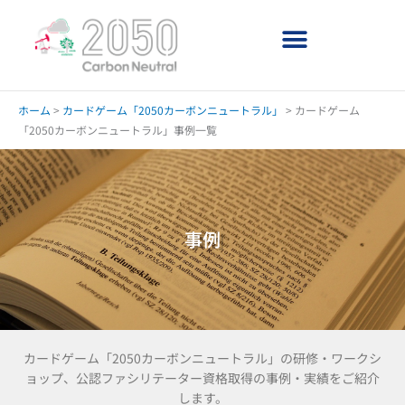
内
容
を
ス
キ
ッ
ホーム
>
カードゲーム「2050カーボンニュートラル」
>
カードゲーム
プ
「2050カーボンニュートラル」事例一覧
事例
カードゲーム「2050カーボンニュートラル」の研修・ワークシ
ョップ、公認ファシリテーター資格取得の事例・実績をご紹介
します。