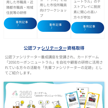
ュートラル」のテ
用した市職員・近
用した市役所職員
ストプレイに脱炭
隣都市職員・地域
向けワークショッ
素に関心の高い
住民等の研修
プ
方々が参加
事例記事
事例記事
〉
事例記事
〉
〉
公認ファシリテーター資格取得
公認ファシリテーター養成講座を受講され、カードゲーム
「2050カーボンニュートラル」を自社や顧客の研修に活用さ
れている方々の活動を「先輩ファシリテーターの足跡」とし
てご紹介します。