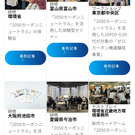
研修
富山県富山市
ワークショップ
研修
東京都中央区
環境省
「2050カーボンニ
「2050カーボンニ
ュートラル」を活
「2050カーボンニ
ュートラル」を活
用した体験型セミ
ュートラル」の体
用した10代から20
ナー
験会
代が対象の「ゼロ
カーボン機運醸成
事例記事
〉
事業」
事例記事
〉
事例記事
〉
テストプレイ
環境省近畿地方環
研修
研修
境事務所
大阪府池田市
愛媛県今治市
新作カードゲーム
「2050カーボンニ
「2050カーボンニ
「2050カーボンニ
ュートラル」を活
ュートラル」を活