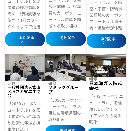
ュートラル」を複
ュートラル」を従
ュートラル」を航
数回実施し、従業
業員の環境意識を
空・宇宙・防衛事
員のカーボンニュ
高め、行動変容を
業領域のカーボン
ートラル意識を醸
促す全3回のワー
ニュートラル責任
成する取り組み
クショップで活用
者・担当者が体験
事例記事
事例記事
事例記事
〉
〉
〉
研修
日本海ガス株式
研修
研修
一般社団法人富山
ソミックグルー
会社
ふるさと省エネ協
プ
会
「2050カーボンニ
「2050カーボンニ
ュートラル」を活
「2050カーボンニ
ュートラル」を活
用した研修でクラ
ュートラル」を富
用した環境月間の
イアントとの関係
山市の中小企業の
取り組み
強化
脱炭素化伴走支援
事業に活用
事例記事