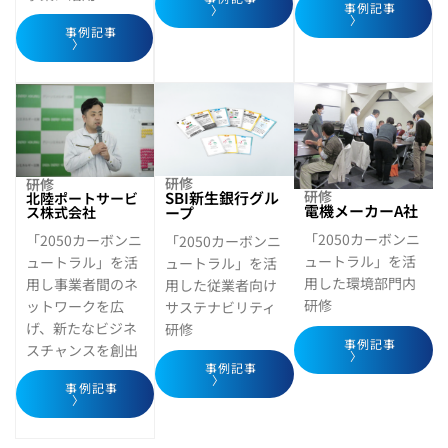
事例記事
〉
〉
事例記事
〉
研修
研修
研修
SBI新生銀行グル
北陸ポートサービ
電機メーカーA社
ス株式会社
ープ
「2050カーボンニ
「2050カーボンニ
「2050カーボンニ
ュートラル」を活
ュートラル」を活
ュートラル」を活
用した環境部門内
用し事業者間のネ
用した従業者向け
研修
ットワークを広
サステナビリティ
げ、新たなビジネ
研修
事例記事
スチャンスを創出
〉
事例記事
〉
事例記事
〉