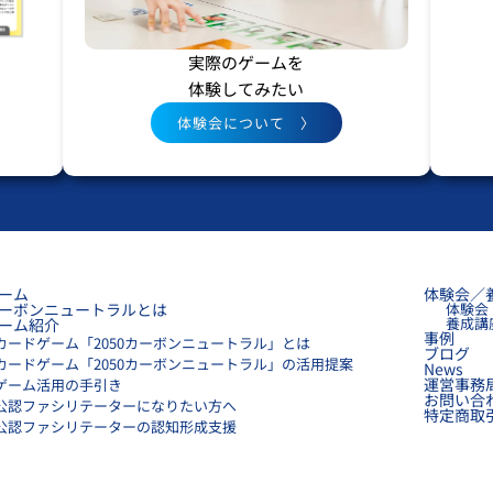
実際のゲームを
体験してみたい
体験会について 〉
ーム
体験会／
ーボンニュートラルとは
体験会
養成講
ーム紹介
事例
カードゲーム「2050カーボンニュートラル」とは
ブログ
カードゲーム「2050カーボンニュートラル」の活用提案
News
運営事務
ゲーム活用の手引き
お問い合
公認ファシリテーターになりたい方へ
特定商取
公認ファシリテーターの認知形成支援