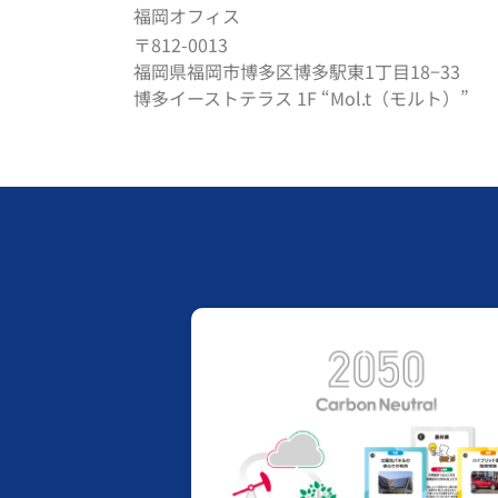
福岡オフィス
〒812-0013
福岡県福岡市博多区博多駅東1丁目18−33
博多イーストテラス 1F “Mol.t（モルト）”