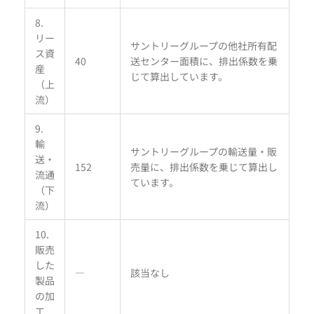
8.
リー
サントリーグループの他社所有配
ス資
40
送センター面積に、排出係数を乗
産
じて算出しています。
（上
流）
9.
輸
サントリーグループの輸送量・販
送・
152
売量に、排出係数を乗じて算出し
流通
ています。
（下
流）
10.
販売
した
―
該当なし
製品
の加
工