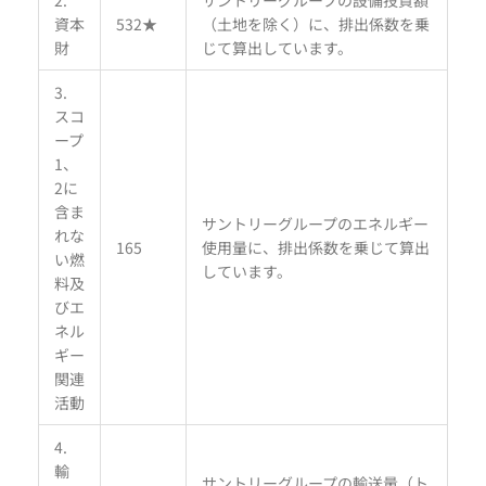
資本
532★
（土地を除く）に、排出係数を乗
財
じて算出しています。
3.
スコ
ープ
1、
2に
含ま
サントリーグループのエネルギー
れな
165
使用量に、排出係数を乗じて算出
い燃
しています。
料及
びエ
ネル
ギー
関連
活動
4.
輸
サントリーグループの輸送量（ト