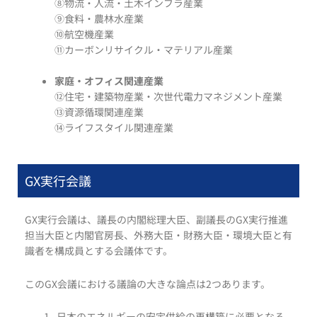
⑧物流・人流・土木インフラ産業
⑨食料・農林水産業
⑩航空機産業
⑪カーボンリサイクル・マテリアル産業
家庭・オフィス関連産業
⑫住宅・建築物産業・次世代電力マネジメント産業
⑬資源循環関連産業
⑭ライフスタイル関連産業
GX実行会議
GX実行会議は、議長の内閣総理大臣、副議長のGX実行推進
担当大臣と内閣官房長、外務大臣・財務大臣・環境大臣と有
識者を構成員とする会議体です。
このGX会議における議論の大きな論点は2つあります。
日本のエネルギーの安定供給の再構築に必要となる