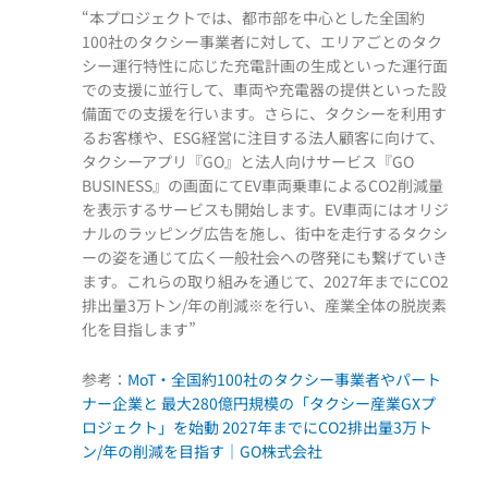
“本プロジェクトでは、都市部を中心とした全国約
100社のタクシー事業者に対して、エリアごとのタク
シー運行特性に応じた充電計画の生成といった運行面
での支援に並行して、車両や充電器の提供といった設
備面での支援を行います。さらに、タクシーを利用す
るお客様や、ESG経営に注目する法人顧客に向けて、
タクシーアプリ『GO』と法人向けサービス『GO
BUSINESS』の画面にてEV車両乗車によるCO2削減量
を表示するサービスも開始します。EV車両にはオリジ
ナルのラッピング広告を施し、街中を走行するタクシ
ーの姿を通じて広く一般社会への啓発にも繋げていき
ます。これらの取り組みを通じて、2027年までにCO2
排出量3万トン/年の削減※を行い、産業全体の脱炭素
化を目指します”
参考：
MoT・全国約100社のタクシー事業者やパート
ナー企業と 最大280億円規模の「タクシー産業GXプ
ロジェクト」を始動 2027年までにCO2排出量3万ト
ン/年の削減を目指す｜GO株式会社