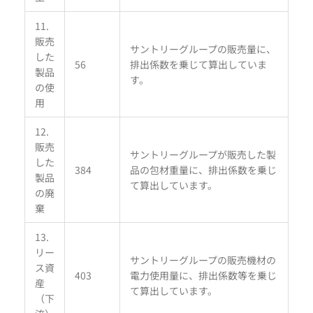
11.
販売
サントリーグループの販売量に、
した
56
排出係数を乗じて算出していま
製品
す。
の使
用
12.
販売
サントリーグループが販売した製
した
384
品の包材重量に、排出係数を乗じ
製品
て算出しています。
の廃
棄
13.
リー
サントリーグループの販売機材の
ス資
403
電力使用量に、排出係数等を乗じ
産
て算出しています。
（下