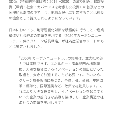
SDGs（持続的開発目標：2016～2030）の取り組み、ESG投
資（環境・社会・ガバナンスを考慮した投資）の普及などの
国際的な潮流の中で、今、地球温暖化に対応することは成長
の機会として捉えられるようになっています。
日本においても、地球温暖化対策を積極的に行うことで産業
構造や社会経済の変革を実現する「2050年カーボンニュー
トラルに伴うグリーン成長戦略」が経済産業省のリードのも
とに策定されました。
“2050年カーボンニュートラルの実現は、並大抵の努
力では実現できず、エネルギー・産業部門の構造転
換、大胆な投資によるイノベーションの創出といった
取組を、大きく加速することが必要です。そのため、
グリーン成長戦略に基づき、予算、税、金融、規制改
革・標準化、国際連携など、政策を総動員します。こ
れにより大胆な投資をし、イノベーションを起こすと
いった企業の前向きな挑戦を後押しし、産業構造や経
済社会の変革を実現します”