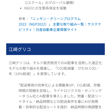
コスクール」のグローバル展開）
NGOとの生態系保全を協働
参考：
「ニッサン・グリーンプログラム
2022（NGP2022）」 主要な取り組み一覧｜サステナ
ビリティ｜日産自動車企業情報サイト
江崎グリコ
江崎グリコは、チルド販売物流でのAI配車を活用した適正化
モデルの取り組みを推進し、「CO2削減量：379.0t-CO2／
年（18%削減）」を実現しています。
“配送車両の効率化による積載率UP、CO₂削減、労働
時間の短縮を目指し、ライナロジクス社・ゼンリンデ
ータコム社とAI配車を導入しました。物量・配送リー
ドタイム・納品時間などの配送条件を基にAIが高積
載・効率的な配送ルートを設計、納品時間の微調整を