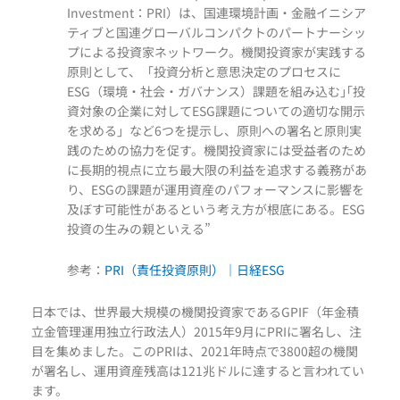
Investment：PRI）は、国連環境計画・金融イニシア
ティブと国連グローバルコンパクトのパートナーシッ
プによる投資家ネットワーク。機関投資家が実践する
原則として、「投資分析と意思決定のプロセスに
ESG（環境・社会・ガバナンス）課題を組み込む｣｢投
資対象の企業に対してESG課題についての適切な開示
を求める」など6つを提示し、原則への署名と原則実
践のための協力を促す。機関投資家には受益者のため
に長期的視点に立ち最大限の利益を追求する義務があ
り、ESGの課題が運用資産のパフォーマンスに影響を
及ぼす可能性があるという考え方が根底にある。ESG
投資の生みの親といえる”
参考：
PRI（責任投資原則）｜日経ESG
日本では、世界最大規模の機関投資家であるGPIF（年金積
立金管理運用独立行政法人）2015年9月にPRIに署名し、注
目を集めました。このPRIは、2021年時点で3800超の機関
が署名し、運用資産残高は121兆ドルに達すると言われてい
ます。