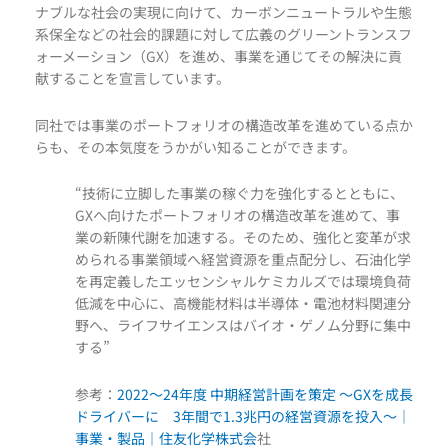
ナブルな社会の実現に向けて、カーボンニュートラルや生態
系保全などの社会的課題に対して広義のグリーントランスフ
ォーメーション（GX）を進め、事業を通じてその解決に貢
献することを宣言しています。
同社では事業のポートフォリオの構造改革を進めている点か
らも、その本気度をうかがい知ることができます。
“技術に立脚した事業の稼ぐ力を強化するとともに、
GXへ向けたポートフォリオの構造改革を進めて、事
業の新陳代謝を加速する。そのため、強化と変革が求
められる事業領域へ経営資源を重点配分し、石油化学
を再定義したエッセンシャルケミカルズでは環境負荷
低減を中心に、高機能材料は半導体・電池材料関連分
野へ、ライフサイエンスはバイオ・ゲノム分野に集中
する”
参考：
2022～24年度 中期経営計画を策定 ～GXを成長
ドライバーに 3年間で1.3兆円の経営資源を投入～｜
事業・製品｜住友化学株式会
社