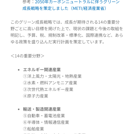
参考：
2050年カーボンニュートラルに伴うグリーン
成長戦略を策定しました（METI/経済産業省）
このグリーン成長戦略では、成長が期待される14の重要分
野ごとに高い目標を掲げた上で、現状の課題と今後の取組を
明記し、予算、税、規制改革・標準化、国際連携など、あら
ゆる政策を盛り込んだ実行計画を策定しています。
＜14の重要分野＞
エネルギー関連産業
①洋上風力・太陽光・地熱産業
②水素・燃料アンモニア産業
③次世代熱エネルギー産業
④原子力産業
輸送・製造関連産業
⑤自動車・蓄電池産業
⑥半導体・情報通信産業
⑦船舶産業