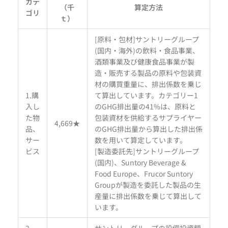
カテ
（千
算定方法
ゴリ
ｔ）
[原料・包材]サントリーグループ
(国内・海外)の飲料・食品事業、
酒類事業及び健康食品事業が製
造・販売する製品の原料や包装資
材の購買重量に、排出係数を乗じ
1.購
て算出しています。カテゴリー1
入し
のGHG排出量の41%は、原料と
た物
包装資材を供給するサプライヤー
4,669★
品、
のGHG排出量から算出した排出係
サー
数を用いて算定しています。
ビス
[製造委託先]サントリーグループ
(国内)、Suntory Beverage &
Food Europe、Frucor Suntory
Groupが製造を委託した製品の生
産量に排出係数を乗じて算出して
います。
2.
サントリーグループの設備投資額