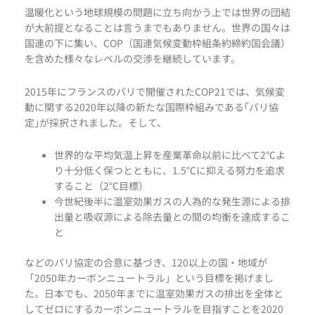
温暖化という地球規模の問題に立ち向かう上では世界の団結
が大前提となることは言うまでもありません。世界の国々は
国連の下に集い、COP（国連気候変動枠組条約締約国会議）
を含めた様々なレベルの交渉を継続しています。
2015年にフランスのパリで開催されたCOP21では、気候変
動に関する2020年以降の新たな国際枠組みである｢パリ協
定｣が採択されました。そして、
世界的な平均気温上昇を産業革命以前に比べて2℃よ
り十分低く保つとともに、1.5℃に抑える努力を追求
すること（2℃目標）
今世紀後半に温室効果ガスの人為的な発生源による排
出量と吸収源による除去量との間の均衡を達成するこ
と
などのパリ協定の合意に基づき、120以上の国・地域が
「2050年カーボンニュートラル」という目標を掲げまし
た。日本でも、2050年までに温室効果ガスの排出を全体と
してゼロにするカーボンニュートラルを目指すことを2020